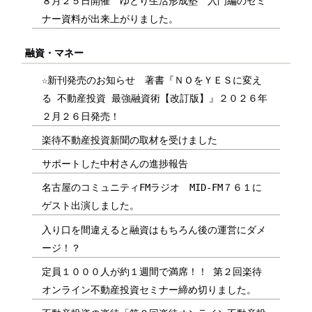
８月２５日開催 ゆとり生活形成塾 入門編のセミ
ナー資料が出来上がりました。
融資・マネー
☆新刊発売のお知らせ 著書『ＮＯをＹＥＳに変え
る 不動産投資 最強融資術【改訂版】』２０２６年
２月２６日発売！
楽待不動産投資新聞の取材を受けました
サポートした中村さんの進捗報告
名古屋のコミュニティFMラジオ MID-FM７６１に
ゲスト出演しました。
入り口を間違えると融資はもちろん後の運営にダメ
ージ！？
定員１０００人が約１週間で満席！！ 第２回楽待
オンライン不動産投資セミナー締め切りました。