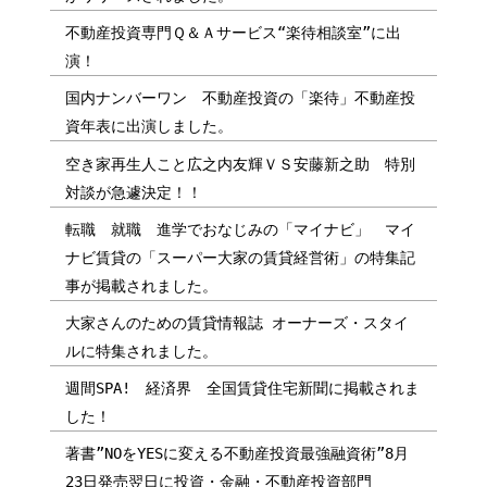
不動産投資専門Ｑ＆Ａサービス“楽待相談室”に出
演！
国内ナンバーワン 不動産投資の「楽待」不動産投
資年表に出演しました。
空き家再生人こと広之内友輝ＶＳ安藤新之助 特別
対談が急遽決定！！
転職 就職 進学でおなじみの「マイナビ」 マイ
ナビ賃貸の「スーパー大家の賃貸経営術」の特集記
事が掲載されました。
大家さんのための賃貸情報誌 オーナーズ・スタイ
ルに特集されました。
週間SPA! 経済界 全国賃貸住宅新聞に掲載されま
した！
著書”NOをYESに変える不動産投資最強融資術”8月
23日発売翌日に投資・金融・不動産投資部門